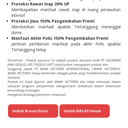
Proteksi Rawat Inap 20% UP
Membayarkan manfaat rawat inap di ruang perawatan
intensif
Proteksi Jiwa 150% Pengembalian Premi
Memberikan manfaat apabila Tertanggung meninggal
dunia
Manfaat Akhir Polis 150% Pengembalian Premi
Jaminan pemberian manfaat pada akhir Polis apabila
Tertanggung hidup
Disclaimer : Produk asuransi ini adalah produk asuransi milik PT ASURANSI
JIWA SEQUIS LIFE (“SEQUIS LIFE”) serta bukan merupakan produk dan
tanggung jawab PT BANK VICTORIA INTERNATIONAL (“BANK VICTORIA”).
BANK VICTORIA hanya bertindak sebagai pihak yang mereferensikan produk
asuransi.
Produk ini tidak dijamin oleh BANK VICTORIA dan tidak termasuk dalam
cakupan program penjaminan sebagaimana dimaksud dalam ketentuan
perundang-undangan
mengenai lembaga penjamin simpanan.
Unduh Brosur Disini
>
Unduh RIPLAY Umum
>