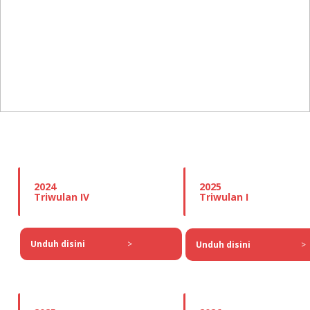
Rasio Pendanaan Stabil Bersih
(NSFR)
2024
2025
Triwulan IV
Triwulan I
Unduh disini
>
Unduh disini
>