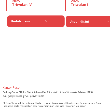
2025
2026
Triwulan IV
Triwulan I
Unduh disini
>
Unduh disini
>
Kantor Pusat
Gedung Graha BIP, Jln. Gatot Subroto Kav. 23, lantai 1, 9, dan 10, Jakarta Selatan, 12930
Telp: (021) 522 8888 | Telp: (021) 522 8777
PT Bank Victoria International Tbk berizin dan diawasi oleh Otoritas Jasa Keuangan dan Bank
Indonesia serta merupakan peserta penjaminan Lembaga Penjamin Simpanan