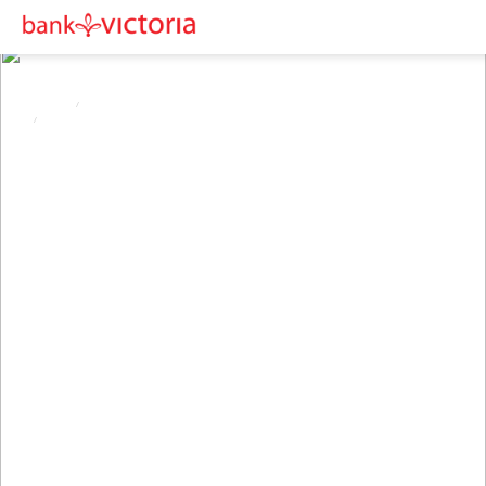
HOME
TINJAUAN EKONOMI
RASIO PENDANAAN STABIL BERSIH (NSFR)