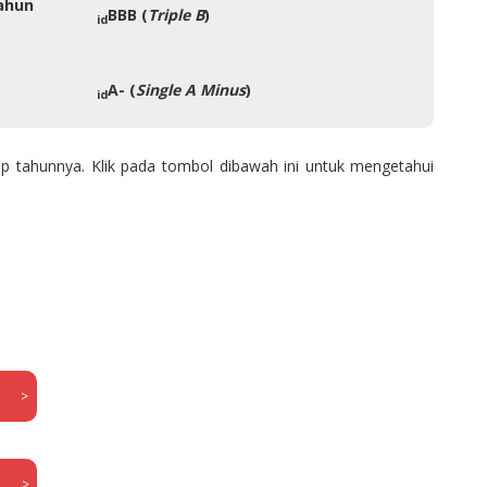
Tahun
BBB (
Triple B
)
id
A- (
Single A Minus
)
id
ap tahunnya. Klik pada tombol dibawah ini untuk mengetahui
>
>