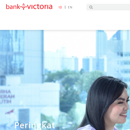
|
ID
EN
HOME
TINJAUAN EKONOMI
PERINGKAT
Peringkat