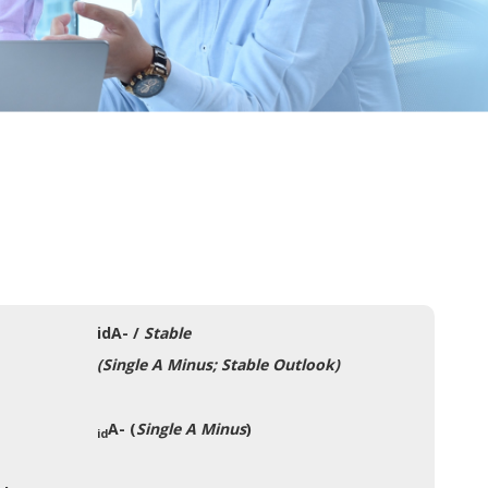
idA- /
Stable
(Single A Minus; Stable Outlook)
A- (
Single A Minus
)
id