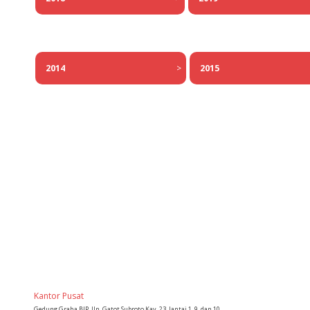
2015
2014
>
Kantor Pusat
Gedung Graha BIP, Jln. Gatot Subroto Kav. 23, lantai 1, 9, dan 10,