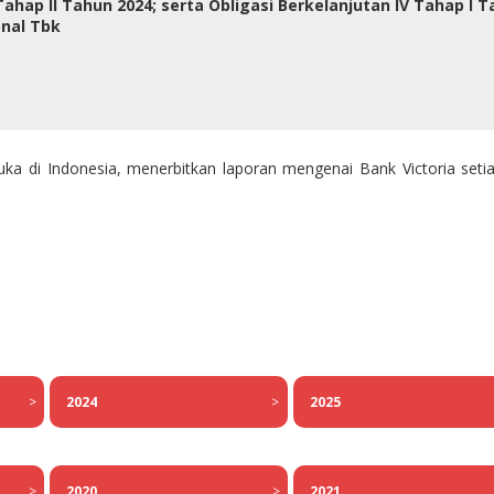
 Tahap II Tahun 2024; serta Obligasi Berkelanjutan IV Tahap I 
onal Tbk
ka di Indonesia, menerbitkan laporan mengenai Bank Victoria seti
>
2024
>
2025
>
2020
>
2021