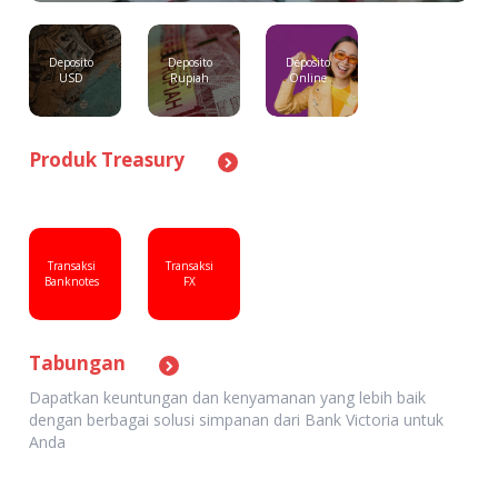
Deposito
Deposito
Deposito
USD
Rupiah
Online
Produk Treasury
Transaksi
Transaksi
Banknotes
FX
Tabungan
Dapatkan keuntungan dan kenyamanan yang lebih baik
dengan berbagai solusi simpanan dari Bank Victoria untuk
Anda