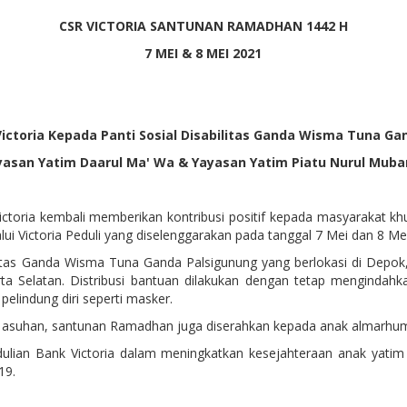
CSR VICTORIA SANTUNAN RAMADHAN 144
2
H
7 MEI & 8 MEI 2021
ictoria Kepada Panti Sosial Disabilitas Ganda Wisma Tuna Ga
yasan Yatim Daarul Ma' Wa & Yayasan Yatim Piatu Nurul Muba
oria kembali memberikan kontribusi positif kepada masyarakat kh
lui Victoria Peduli yang diselenggarakan pada tanggal 7 Mei dan 8 Me
litas Ganda Wisma Tuna Ganda Palsigunung yang berlokasi di Depo
rta Selatan. Distribusi bantuan dilakukan dengan tetap mengindah
elindung diri seperti masker.
i asuhan, santunan Ramadhan juga diserahkan kepada anak almarhum
dulian Bank Victoria dalam meningkatkan kesejahteraan anak yat
19.