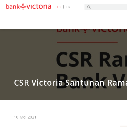
|
ID
EN
HOME
BERITA PROMO
CSR VICTORIA SAN
CSR Victoria Santunan Ram
10 Mei 2021