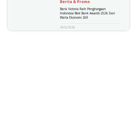
Berita & Promo
Bank Victoria Raih Penghargaan
Indonesia Best Bank Awards 2026 Dari
Warta Ekonomi 269
30/6/2026
Kantor Pusat
Gedung Graha BIP, Jln. Gatot Subroto Kav. 23, lantai 1, 9, dan 10, Jakarta Selatan, 12930
Telp: (021) 522 8888 | Telp: (021) 522 8777
PT Bank Victoria International Tbk berizin dan diawasi oleh Otoritas Jasa Keuangan dan Bank
Indonesia serta merupakan peserta penjaminan Lembaga Penjamin Simpanan
1500 977 (24 Jam)