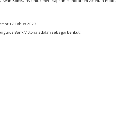
Dewan Komisaris untuk menetapkan Honorarium Akuntan Publik
Nomor 17 Tahun 2023.
gurus Bank Victoria adalah sebagai berikut :