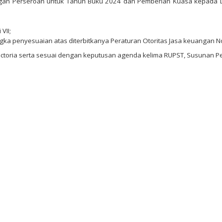
gan Perseroan untuk Tahun Buku 2024 dan Pemberian Kuasa kepada 
VII;
ka penyesuaian atas diterbitkanya Peraturan Otoritas Jasa keuangan 
ctoria serta sesuai dengan keputusan agenda kelima RUPST, Susunan Pen