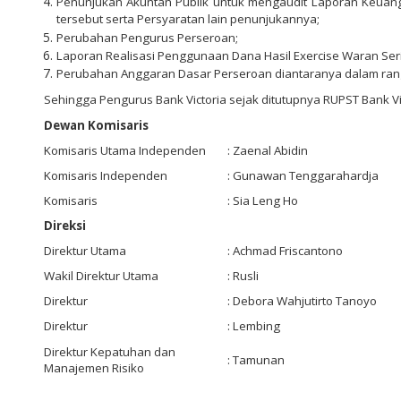
Penunjukan Akuntan Publik untuk mengaudit Laporan Keuan
tersebut serta Persyaratan lain penunjukannya;
Perubahan Pengurus Perseroan;
Laporan Realisasi Penggunaan Dana Hasil Exercise Waran Seri 
Perubahan Anggaran Dasar Perseroan diantaranya dalam rang
Sehingga Pengurus Bank Victoria sejak ditutupnya RUPST Bank Vi
Dewan Komisaris
Komisaris Utama Independen
: Zaenal Abidin
Komisaris Independen
: Gunawan Tenggarahardja
Komisaris
: Sia Leng Ho
Direksi
Direktur Utama
: Achmad Friscantono
Wakil Direktur Utama
: Rusli
Direktur
: Debora Wahjutirto Tanoyo
Direktur
: Lembing
Direktur Kepatuhan dan
: Tamunan
Manajemen Risiko