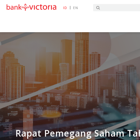
|
ID
EN
HOME
BERITA PROMO
RAPAT PEMEGANG S
Rapat Pemegang Saham Ta