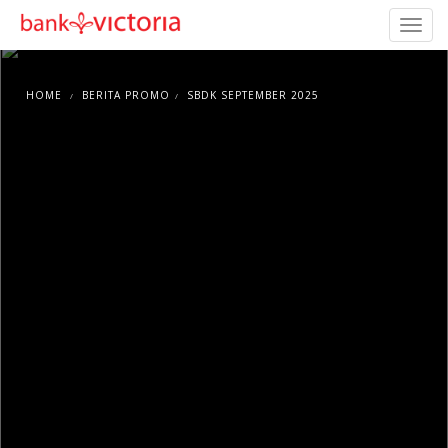
HOME
BERITA PROMO
SBDK SEPTEMBER 2025