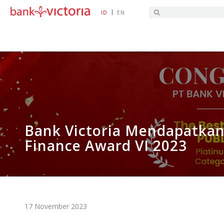
|
ID
EN
HOME
BERITA TERAKTUAL
BANK VICTORIA 
Bank Victoria Mendapatkan
Finance Award VI 2023
17 November 2023