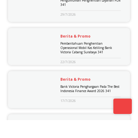
Pengumuman Penghentian Layanan PLN
341
29/7/2026
Berita & Promo
Pemberitahuan Penghentian
Operasional Mobil Kas Keliling Bank
Victoria Cabang Surabaya 341
22/7/2026
Berita & Promo
Bank Victoria Penghargaan Pada The Best
Indonesia Finance Award 2026 341
17/7/2026
Berita & Promo
Pemberitahuan Aktivitas Awal Rekening
341