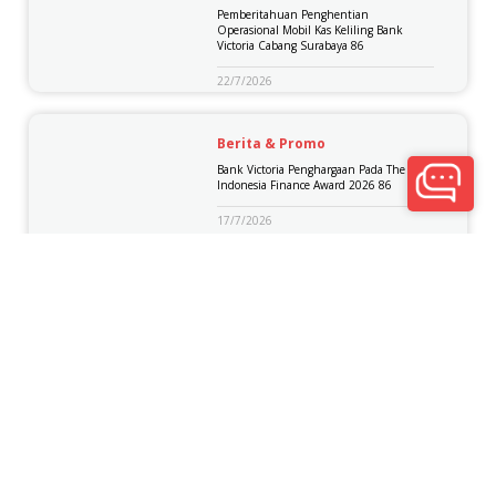
Pemberitahuan Penghentian
Operasional Mobil Kas Keliling Bank
Victoria Cabang Surabaya 86
22/7/2026
Berita & Promo
Bank Victoria Penghargaan Pada The Best
Indonesia Finance Award 2026 86
17/7/2026
Berita & Promo
Pemberitahuan Aktivitas Awal Rekening
86
14/7/2026
Berita & Promo
Bank Victoria Raih Penghargaan
Indonesia Best Bank Awards 2026 Dari