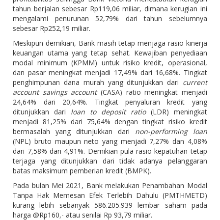
tahun berjalan sebesar Rp119,06 miliar, dimana kerugian ini
mengalami penurunan 52,79% dari tahun sebelumnya
sebesar Rp252,19 miliar.
Meskipun demikian, Bank masih tetap menjaga rasio kinerja
keuangan utama yang tetap sehat. Kewajiban penyediaan
modal minimum (KPMM) untuk risiko kredit, operasional,
dan pasar meningkat menjadi 17,49% dari 16,68%. Tingkat
penghimpunan dana murah yang ditunjukkan dari
current
account savings account
(CASA) ratio meningkat menjadi
24,64% dari 20,64%. Tingkat penyaluran kredit yang
ditunjukkan dari
loan to deposit ratio
(LDR) meningkat
menjadi 81,25% dari 75,64% dengan tingkat risiko kredit
bermasalah yang ditunjukkan dari
non-performing loan
(NPL) bruto maupun neto yang menjadi 7,27% dan 4,08%
dari 7,58% dan 4,91%. Demikian pula rasio kepatuhan tetap
terjaga yang ditunjukkan dari tidak adanya pelanggaran
batas maksimum pemberian kredit (BMPK).
Pada bulan Mei 2021, Bank melakukan Penambahan Modal
Tanpa Hak Memesan Efek Terlebih Dahulu (PMTHMETD)
kurang lebih sebanyak 586.205.939 lembar saham pada
harga @Rp160,- atau senilai Rp 93,79 miliar.