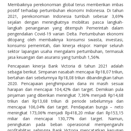
Membaiknya perekonomian global terus memberikan imbas
positif terhadap pertumbuhan ekonomi Indonesia. Di tahun
2021, perekonomian Indonesia tumbuh sebesar 3,69%
sejalan dengan meningkatnya mobilitas pasca langkah-
langkah penanganan yang ditempuh Pemerintah dalam
pengendalian Covid-19 varian Delta. Pertumbuhan ekonomi
ditopang oleh membaiknya konsumsi swasta, investasi,
konsumsi pemerintah, dan kinerja ekspor. Hampir seluruh
sektor lapangan usaha mengalami pertumbuhan, termasuk
jasa keuangan dan asuransi yang tumbuh 1,56%.
Pencapaian kinerja Bank Victoria di tahun 2021 adalah
sebagai berikut. Simpanan nasabah mencapai Rp18,07 triliun,
bertahan dari sebelumnya Rp18,08 triliun dibandingkan tahun
2020. Pencapaian penghimpunan dana ini masih sesuai
harapan dan mencapai 104,42% dari target. Demikian pula
pinjaman yang diberikan meningkat 7,36% menjadi Rp14,68
triliun dari Rp13,68 triliun di periode sebelumnya dan
mencapai 106,04% dari target. Pendapatan bunga – neto
meningkat 173,06% menjadi Rp418,20 miliar dari Rp153,15
miliar dan mencapai 130,77% dari target. Namun,
peningkatan pada beban operasional mempengaruhi
profitabilitas sehingga Bank Victoria mencatatkan kerugian