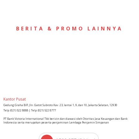
BERITA & PROMO LAINNYA
Kantor Pusat
Gedung Graha BIP, Jln. Gatot Subroto Kav. 23, lantai 1, 9, dan 10, Jakarta Selatan, 12930
Telp: (021) 522 8888 | Telp: (021) 522 8777
PT Bank Victoria International Tbk berizin dan diawasi oleh Otoritas Jasa Keuangan dan Bank
Indonesia serta merupakan peserta penjaminan Lembaga Penjamin Simpanan