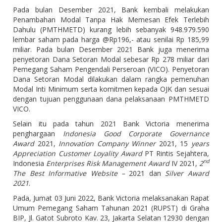
Pada bulan Desember 2021, Bank kembali melakukan
Penambahan Modal Tanpa Hak Memesan Efek Terlebih
Dahulu (PMTHMETD) kurang lebih sebanyak 948.979.590
lembar saham pada harga @Rp196,- atau senilai Rp 185,99
miliar. Pada bulan Desember 2021 Bank juga menerima
penyetoran Dana Setoran Modal sebesar Rp 278 miliar dari
Pemegang Saham Pengendali Perseroan (VICO). Penyetoran
Dana Setoran Modal dilakukan dalam rangka pemenuhan
Modal Inti Minimum serta komitmen kepada OJK dan sesuai
dengan tujuan penggunaan dana pelaksanaan PMTHMETD
VICO.
Selain itu pada tahun 2021 Bank Victoria menerima
penghargaan
Indonesia Good Corporate Governance
Award
2021,
Innovation Company Winner
2021, 15
years
Appreciation Customer Loyality Award
PT Rintis Sejahtera,
nd
Indonesia
Enterprises Risk Management Award
IV 2021,
2
The Best Informative Website –
2021 dan
Silver Award
2021
.
Pada, Jumat 03 Juni 2022, Bank Victoria melaksanakan Rapat
Umum Pemegang Saham Tahunan 2021 (RUPST) di Graha
BIP, Jl. Gatot Subroto Kav. 23, Jakarta Selatan 12930 dengan