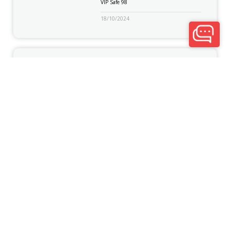
VIP Safe 98
18/10/2024
Berita & Promo
Victoria Internet Banking Bisnis (Vibiz)
98
31/7/2019
Berita & Promo
KPR Tabungan VIP Home 98
1/3/2019