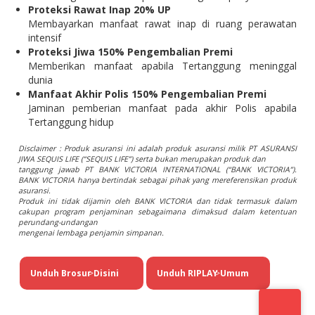
Proteksi Rawat Inap 20% UP
Membayarkan manfaat rawat inap di ruang perawatan
intensif
Proteksi Jiwa 150% Pengembalian Premi
Memberikan manfaat apabila Tertanggung meninggal
dunia
Manfaat Akhir Polis 150% Pengembalian Premi
Jaminan pemberian manfaat pada akhir Polis apabila
Tertanggung hidup
Disclaimer : Produk asuransi ini adalah produk asuransi milik PT ASURANSI
JIWA SEQUIS LIFE (“SEQUIS LIFE”) serta bukan merupakan produk dan
tanggung jawab PT BANK VICTORIA INTERNATIONAL (“BANK VICTORIA”).
BANK VICTORIA hanya bertindak sebagai pihak yang mereferensikan produk
asuransi.
Produk ini tidak dijamin oleh BANK VICTORIA dan tidak termasuk dalam
cakupan program penjaminan sebagaimana dimaksud dalam ketentuan
perundang-undangan
mengenai lembaga penjamin simpanan.
Unduh Brosur Disini
>
Unduh RIPLAY Umum
>