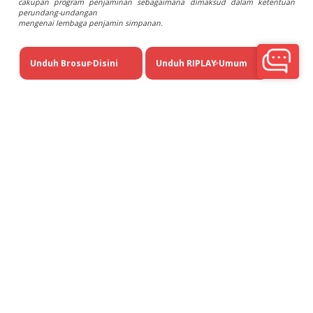
cakupan program penjaminan sebagaimana dimaksud dalam ketentuan
perundang-undangan
mengenai lembaga penjamin simpanan.
Unduh Brosur Disini
>
Unduh RIPLAY Umum
>
Kantor Pusat
Gedung Graha BIP, Jln. Gatot Subroto Kav. 23, lantai 1, 9, dan 10, Jakarta Selatan, 12930
Telp: (021) 522 8888 | Telp: (021) 522 8777
PT Bank Victoria International Tbk berizin dan diawasi oleh Otoritas Jasa Keuangan dan Bank
Indonesia serta merupakan peserta penjaminan Lembaga Penjamin Simpanan