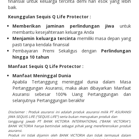
finansial untuk keluarga tercinta demi hari esok yang lebih
baik.
Keunggulan Sequis Q Life Protector :
Memberikan jaminan perlindungan jiwa
untuk
membantu kesejahteraan keluarga Anda
Menjamin keluarga tercinta
memiliki masa depan yang
pasti tanpa kendala finansial
Pembayaran Premi Sekaligus dengan
Perlindungan
hingga 10 tahun
Manfaat Sequis Q Life Protector :
Manfaat Meninggal Dunia
Apabila Tertanggung meninggal dunia dalam Masa
Pertanggungan Asuransi, maka akan dibayarkan Manfaat
Asuransi sebesar 100% Uang Pertanggungan dan
selanjutnya Pertanggungan berakhir
Disclaimer : Produk asuransi ini adalah produk asuransi milik PT ASURANSI
JIWA SEQUIS LIFE (“SEQUIS LIFE”) serta bukan merupakan produk dan
tanggung jawab PT BANK VICTORIA INTERNATIONAL (“BANK VICTORIA”).
BANK VICTORIA hanya bertindak sebagai pihak yang mereferensikan produk
asuransi.
Produk ini tidak dijamin oleh BANK VICTORIA dan tidak termasuk dalam