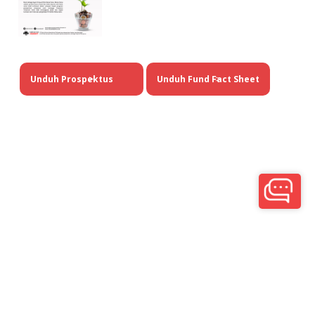
Unduh Prospektus
>
Unduh Fund Fact Sheet
>
Kantor Pusat
Gedung Graha BIP, Jln. Gatot Subroto Kav. 23, lantai 1, 9, dan 10, Jakarta Selatan, 12930
Telp: (021) 522 8888 | Telp: (021) 522 8777