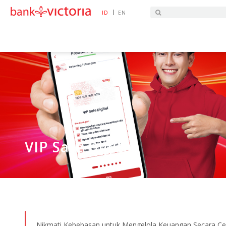
|
ID
EN
HOME
PRODUK LAYANAN
SIMPANAN
SIM
VIP Safe Digital
Nikmati Kebebasan untuk Mengelola Keuangan Secara Cerd