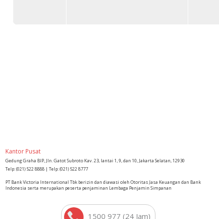
Kantor Pusat
Gedung Graha BIP, Jln. Gatot Subroto Kav. 23, lantai 1, 9, dan 10, Jakarta Selatan, 12930
Telp: (021) 522 8888 | Telp: (021) 522 8777
PT Bank Victoria International Tbk berizin dan diawasi oleh Otoritas Jasa Keuangan dan Bank
Indonesia serta merupakan peserta penjaminan Lembaga Penjamin Simpanan
1500 977 (24 Jam)