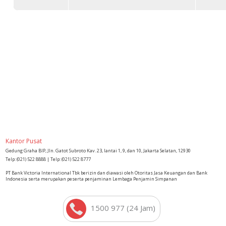
Kantor Pusat
Gedung Graha BIP, Jln. Gatot Subroto Kav. 23, lantai 1, 9, dan 10, Jakarta Selatan, 12930
Telp: (021) 522 8888 | Telp: (021) 522 8777
PT Bank Victoria International Tbk berizin dan diawasi oleh Otoritas Jasa Keuangan dan Bank
Indonesia serta merupakan peserta penjaminan Lembaga Penjamin Simpanan
1500 977 (24 Jam)