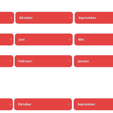
>
Oktober
>
September
>
Juni
>
Mei
>
Februari
>
Januari
>
Oktober
>
September