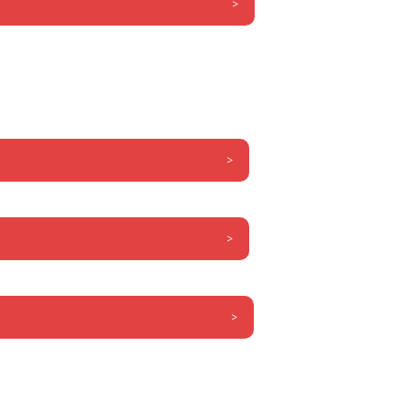
>
>
>
>