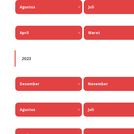
Agustus
>
Juli
April
>
Maret
2023
Desember
>
November
Agustus
>
Juli