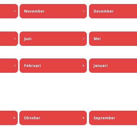
November
>
>
Desember
Juni
>
>
Mei
Februari
>
>
Januari
Oktober
>
>
September