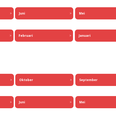
Juni
>
>
Mei
Februari
>
>
Januari
Oktober
>
>
September
Juni
>
Mei
>