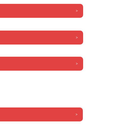
>
>
>
>