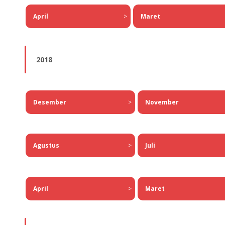
April
>
Maret
2018
Desember
>
November
Agustus
>
Juli
April
>
Maret