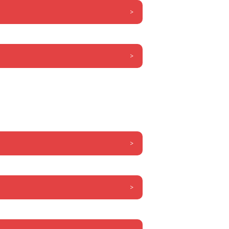
>
>
>
>