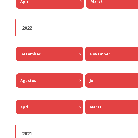
April
>
Maret
2022
Desember
>
November
Agustus
>
Juli
April
>
Maret
2021