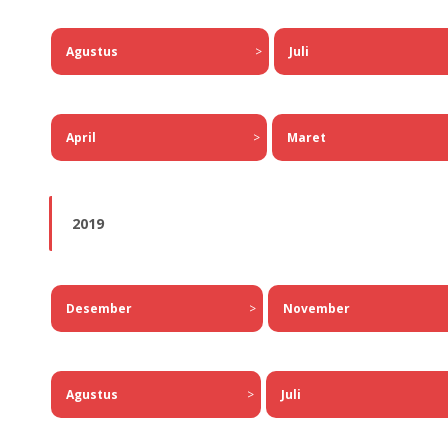
Agustus
>
Juli
April
>
Maret
2019
Desember
>
November
Agustus
>
Juli