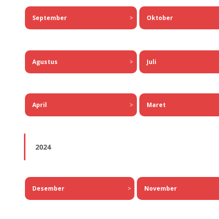
Oktober
September
>
Juli
Agustus
>
Maret
April
>
2024
Desember
>
November