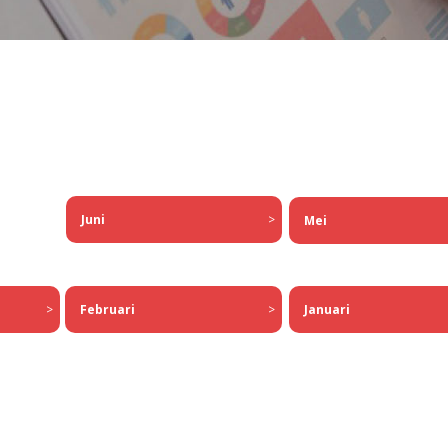
Juni
>
Mei
Februari
>
>
Januari