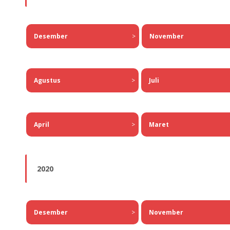
Desember
>
November
Agustus
>
Juli
April
>
Maret
2020
Desember
>
November