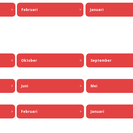
Februari
>
Januari
>
>
Oktober
>
September
>
Juni
>
Mei
>
Februari
>
Januari