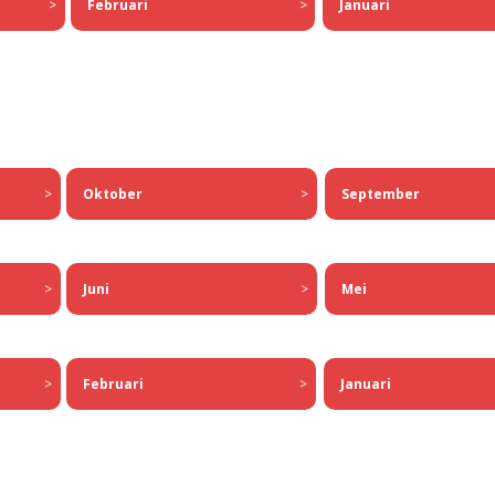
Februari
>
>
Januari
>
Oktober
>
September
>
Juni
>
Mei
Februari
>
>
Januari