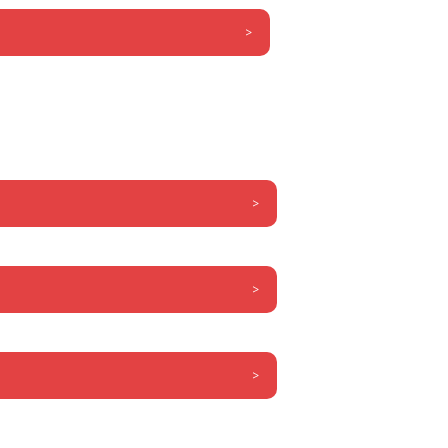
>
>
>
>