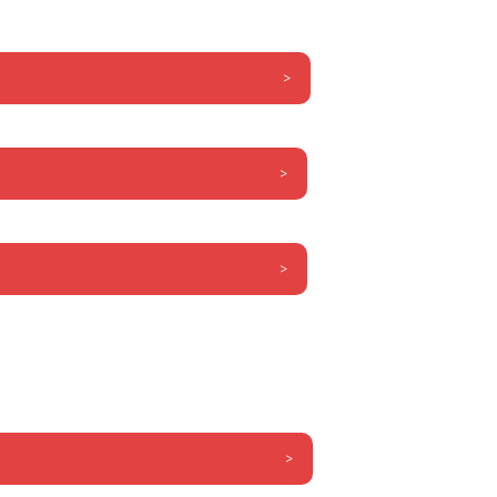
>
>
>
>