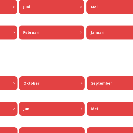
Juni
>
>
Mei
Februari
>
>
Januari
Oktober
>
>
September
Juni
>
>
Mei