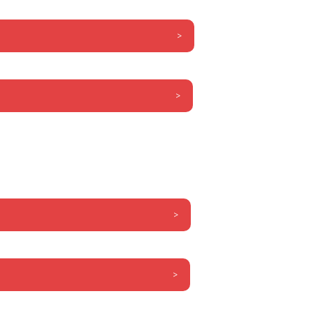
>
>
>
>